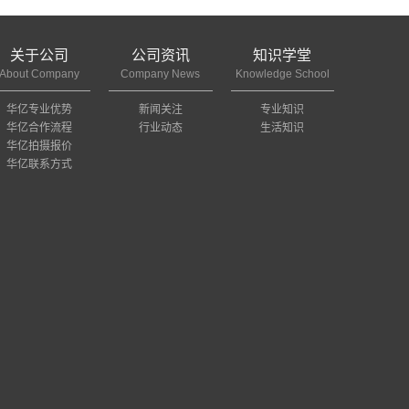
关于公司
公司资讯
知识学堂
About Company
Company News
Knowledge School
华亿专业优势
新闻关注
专业知识
华亿合作流程
行业动态
生活知识
华亿拍摄报价
华亿联系方式