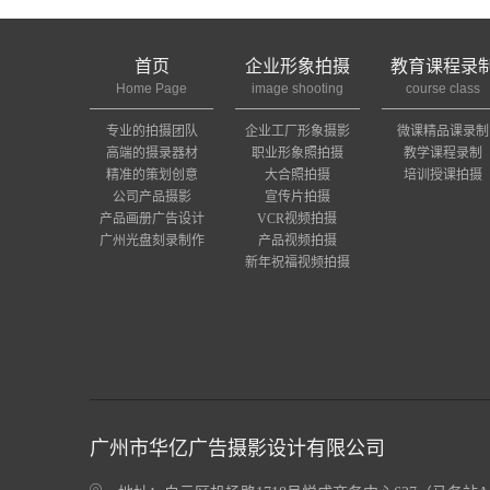
首页
企业形象拍摄
教育课程录
Home Page
image shooting
course class
专业的拍摄团队
企业工厂形象摄影
微课精品课录制
高端的摄录器材
职业形象照拍摄
教学课程录制
精准的策划创意
大合照拍摄
培训授课拍摄
公司产品摄影
宣传片拍摄
产品画册广告设计
VCR视频拍摄
广州光盘刻录制作
产品视频拍摄
新年祝福视频拍摄
广州市华亿广告摄影设计有限公司