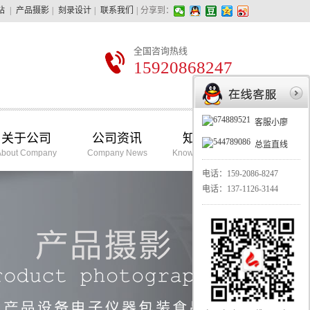
站
|
产品摄影
|
刻录设计
|
联系我们
|
分享到：
全国咨询热线
15920868247
客服小廖
关于公司
公司资讯
知识学堂
总监直线
About Company
Company News
Knowledge School
电话：
159-2086-8247
电话：
137-1126-3144