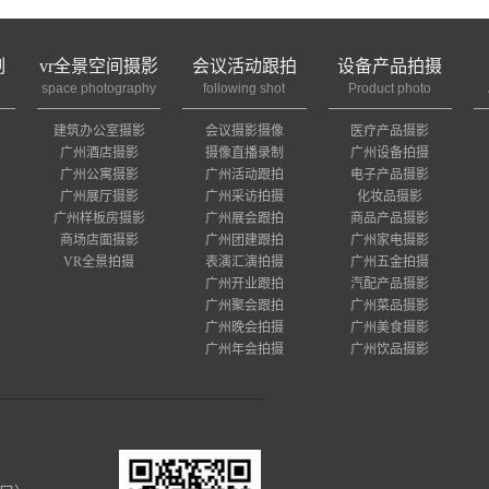
制
vr全景空间摄影
会议活动跟拍
设备产品拍摄
space photography
following shot
Product photo
建筑办公室摄影
会议摄影摄像
医疗产品摄影
广州酒店摄影
摄像直播录制
广州设备拍摄
广州公寓摄影
广州活动跟拍
电子产品摄影
广州展厅摄影
广州采访拍摄
化妆品摄影
广州样板房摄影
广州展会跟拍
商品产品摄影
商场店面摄影
广州团建跟拍
广州家电摄影
VR全景拍摄
表演汇演拍摄
广州五金拍摄
广州开业跟拍
汽配产品摄影
广州聚会跟拍
广州菜品摄影
广州晚会拍摄
广州美食摄影
广州年会拍摄
广州饮品摄影